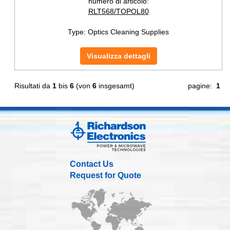
numero di articolo:
RLT568/TOPOL80
Type:
Optics Cleaning Supplies
Visualizza dettagli
Risultati da
1
bis
6
(von
6
insgesamt)
pagine:
1
Contact Us
Request for Quote