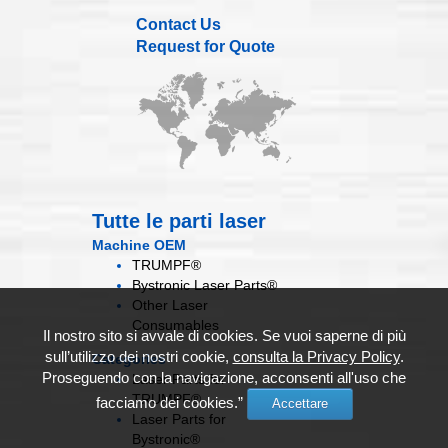
Contact Us
Request for Quote
Tutte le parti laser
Machine OEM
TRUMPF®
Bystronic Laser Parts®
Other Laser
Consumables
Il nostro sito si avvale di cookies. Se vuoi saperne di più
sull’utilizzo dei nostri cookie,
consulta la Privacy Policy
.
Categories
Proseguendo con la navigazione, acconsenti all'uso che
Laser Parts for
TRUMPF®
facciamo dei cookies.”
Accettare
Laser Parts for
Bystronic®