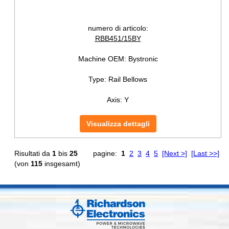
numero di articolo:
RBB451/15BY
Machine OEM:
Bystronic
Type:
Rail Bellows
Axis:
Y
Visualizza dettagli
Risultati da
1
bis
25
pagine:
1
2
3
4
5
[Next >]
[Last >>]
(von
115
insgesamt)