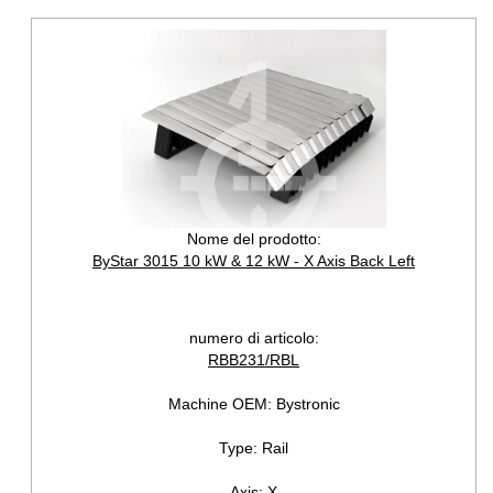
Nome del prodotto:
ByStar 3015 10 kW & 12 kW - X Axis Back Left
numero di articolo:
RBB231/RBL
Machine OEM:
Bystronic
Type:
Rail
Axis:
X