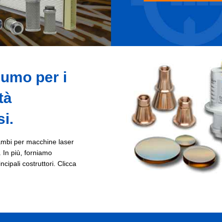
sumo per i
tà
i.
cambi per macchine laser
 In più, forniamo
ncipali costruttori. Clicca