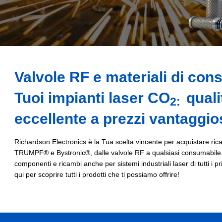
Valvole RF e materiali di con
Tuoi impianti laser CO
quali
2:
eccellente a prezzi vantaggios
Richardson Electronics è la Tua scelta vincente per acquistare ri
TRUMPF® e Bystronic®, dalle valvole RF a qualsiasi consumabile.
componenti e ricambi anche per sistemi industriali laser di tutti i pri
qui per scoprire tutti i prodotti che ti possiamo offrire!