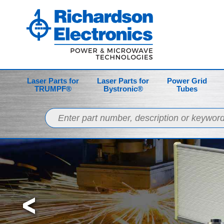
Laser Parts for
Laser Parts for
Power Grid
TRUMPF®
Bystronic®
Tubes