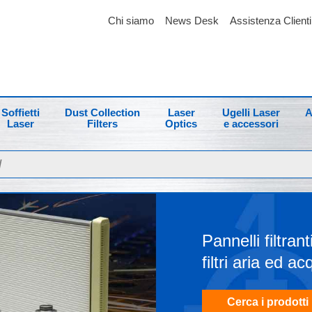
Chi siamo
News Desk
Assistenza Clienti
Soffietti
Dust Collection
Laser
Ugelli Laser
A
Laser
Filters
Optics
e accessori
Pannelli filtrant
filtri aria ed a
Cerca i prodotti