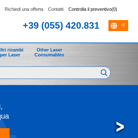
Richiedi una offerta
Contatti
Controlla il preventivo(0)
+39 (055) 420.831
ltri ricambi
Other Laser
per Laser
Consumables
i,
cqua